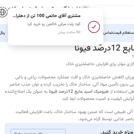
مشاوره رایگان
ارسال به سراسر کشور
09120765931
تحویل فوری
مشتری آقای حاتمی 100 تن
از دهلران ایلام
کود پلت مرغی خالص رو خرید کرد
ستعلام قیمت
تماس با ما
درباره ما
حمل و نقل
زبان سایت
واحد پولی
﷼
80 ساعت پیش
فیونا
اورزان کاهش حاصلخیزی خاک و افت عملکرد محصولات زراعی و باغی
ی بدون تأمین مواد آلی، ساختار خاک را تخریب کرده و توان جذب عناصر
ی استفاده از
هیومیک اسید مایع 12درصد فیونا
به عنوان یک اصلاح‌کننده
فزایش کیفیت و کمیت محصولات ایفا کند.
ت آلی طبیعی است که ضمن بهبود ساختار خاک، باعث افزایش فعالیت
ناصر غذایی توسط گیاه می‌شود.
یژه خرید کنید.