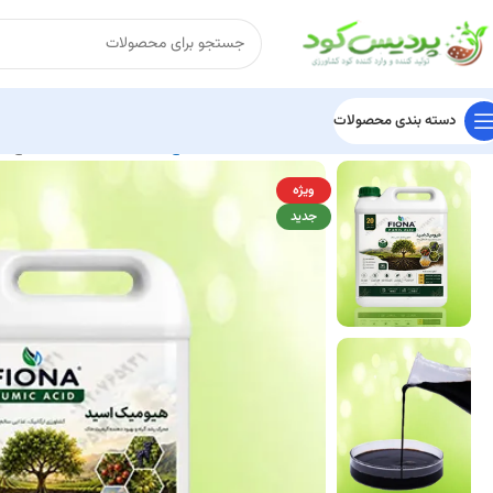
دسته بندی محصولات
خانه
کود هیومیک اسید
کودهیومیک اسید مایع
کود هیومیک اسید مایع 12درصد فیونا
ویژه
جدید