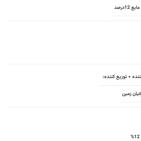
12درصد
نده + توزیع کننده:
نیان زمین