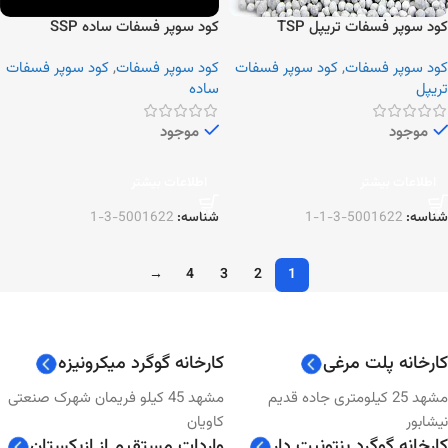
کود سوپر فسفات تریپل TSP
کود سوپر فسفات ساده SSP
کود سوپر فسفات
,
کود سوپر فسفات
کود سوپر فسفات
,
کود سوپر فسفات
تریپل
ساده
موجود
موجود
اطلاعات بیشتر
اطلاعات بیشتر
شناسه:
5001622-3-1-1
شناسه:
5001622-3-1
→
4
3
2
1
کارخانه پلت مرغی
کارخانه گوگرد میکرونیزه
مشهد 25 کیلومتری جاده قدیم
مشهد 45 کیلو فریمان شهرک صنعتی
نیشابور
کاویان
کارخانه گوگرد بنتونیت دار
واردات مستقیم از ازبکستان