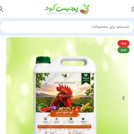
مشتری آقای درویشی 10 تن
از انار کرمان
کود سولفات آمونیوم ازبکستان رو خرید کرد
5 ساعت پیش
خانه
کود مرغی
کود مایع مرغی ساده
ویژه
جدید