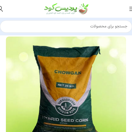
مشتری آقای صادقی 30 تن
از قم
کود پلت مرغی خالص رو خرید کرد
35 ساعت پیش
خانه
بذر ذرت هیبرید
بذر ذرت 704