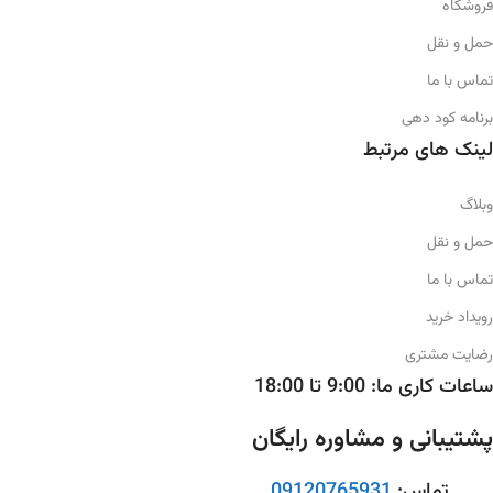
فروشگاه
قبل از کشت و آب آبیاری
زمان مصرف:
حمل و نقل
رنگ:
صورتی
تماس با ما
فروردین، اردیبهشت و اواخر پاییز
برنامه کود دهی
وزن:
50kg
رنگ:
سفید
لینک های مرتبط
دانه بندی:
کریستالی شکری
وبلاگ
وزن:
50kg
حمل و نقل
قابل استفاده:
دانه بندی:
دانه شکری
تماس با ما
رویداد خرید
در دستگاه های بذر پاش و کود پاش
قابل استفاده:
رضایت مشتری
ساعات کاری ما: 9:00 تا 18:00
قابلیت حلالیت در آب:
0
برای گرد پاشی + مخلوط با خاک
پشتیبانی و مشاوره رایگان
حداقل سفارش:
4 تن
قابلیت حلالیت در آب:
0
تماس:
09120765931