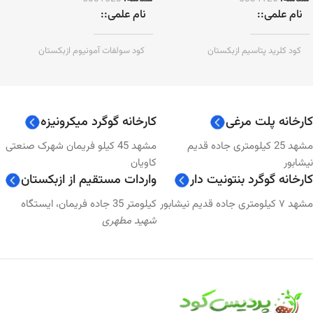
نام علمی:
نام علمی:
کود کلرید پتاسیم ازبکستان
کود سولفات آمونیوم ازبکستان
(Ammonium Sulfate)
(Potassium chloride Uzbekistan)
( KCL )
برند:
ماکسیم چرچیک
برند:
ازبکستان
کارخانه پلت مرغی
کارخانه گوگرد میکرونیزه
شرکت توزیع کننده + وارد
مشهد 25 کیلومتری جاده قدیم
مشهد 45 کیلو فریمان شهرک صنعتی
شرکت توزیع کننده + وارد
کننده:
نیشابور
کاویان
کننده:
کارخانه گوگرد بنتونیت دار
واردات مستقیم از ازبکستان
پردیس کود ایرانیان زمین
مشهد ۷ کیلومتری جاده قدیم نیشابور
کیلومتر 35 جاده فریمان، ایستگاه
پردیس کود ایرانیان زمین
شهید مطهری
ترکیبات:
نیتروژن + 24% گوگرد
ترکیبات:
پتاسیم
ضمانت آنالیز:
ضمانت آنالیز:
برگه سبز گمرک + فاکتور رسمی