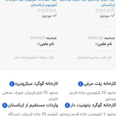
ازبکستان
آمونیوم ازبکستان
موجود
موجود
اطلاعات بیشتر
اطلاعات بیشتر
شناسه:
5334126
شناسه:
5001623
نام علمی:
نام علمی:
کود کلرید پتاسیم ازبکستان
کود سولفات آمونیوم ازبکستان
(Ammonium Sulfate)
(Potassium chloride Uzbekistan)
( KCL )
برند:
ماکسیم چرچیک
برند:
ازبکستان
کارخانه پلت مرغی
کارخانه گوگرد میکرونیزه
شرکت توزیع کننده + وارد
مشهد 25 کیلومتری جاده قدیم
مشهد 45 کیلو فریمان شهرک صنعتی
شرکت توزیع کننده + وارد
کننده:
نیشابور
کاویان
کننده:
کارخانه گوگرد بنتونیت دار
واردات مستقیم از ازبکستان
پردیس کود ایرانیان زمین
مشهد ۷ کیلومتری جاده قدیم نیشابور
کیلومتر 35 جاده فریمان، ایستگاه
پردیس کود ایرانیان زمین