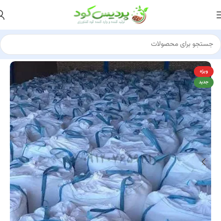
مشتری آقای کریمی نیک 15 تن
از قم
کود پلت مرغی خالص رو خرید کرد
10 ساعت پیش
خانه
کود کلرید پتاسیم
کلرید پتاسیم سفید
ویژه
جدید