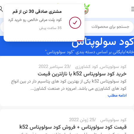
مشتری صادقی 30 تن
از قم
کود پلت مرغی خالص رو خرید کرد
35 ساعت پیش
admin
کود سولوپتاس
0
خانه
بایگانی بر اساس دسته بندی "کود سولوپتاس"
کود سولوپتاس
,
کود کشاورزی
23 سپتامبر 2022
خرید کود سولوپتاس k52 با نازلترین قیمت
کود سولوپتاس k52 یکی از بهترین کود های پتاسیم دار در بین انواع
admin
کود های کشاورزی می باشد. امروزه در صنعت کشاورز...
ادامه مطلب
0
کود سولوپتاس
25 ژوئن 2022
قیمت کود سولوپتاس + فروش کود سولوپتاس k52