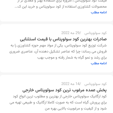
قیمت کود سولوپتاس | امروزه برای استفاده بهتر و مغذی تر از
admin
محصولات کشاورزی استفاده از کود سولوپتاس و خرید این ک...
ادامه مطلب
0
کود سولوپتاس
29 مه 2022
صادرات بهترین کود سولوپتاس با قیمت استثنایی
شرکت توزیع کود سولوپتاس، یکی از مواد مهم حوزه کشاورزی را به
فروش می رساند؛ چرا که عناصر تشکیل دهنده آن، عناصری ضروری
admin
برای رشد و نمو گیاه به شمار رفته و موجب بهب
ادامه مطلب
0
کود سولوپتاس
14 مه 2022
پخش عمده مرغوب ترین کود سولوپتاس خارجی
کود ارگانیک سولوپتاس خارجی از بهترین و مطلوب ترین انواع کود
برای پرورش گیاه است که به صورت کاملا ارگانیک و طبیعی تهیه می
admin
شود و از کیفیت و مرغوبیت بالایی بهره من