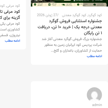
کود مرغی
,
کود
کود مرغی تا
کود گوگرد
,
کود گوگرد معدنی
27 ژوئن 2026
گزینه برای 
جشنواره استثنایی فروش گوگرد
کود مرغی یکی 
معدنی درجه یک | خرید ۱۰ تن، دریافت
کشاورزی است که
۱ تن رایگان
نیتروژن، فسفر 
جشنواره بزرگ فروش گوگرد معدنی آغاز شد
ادامه مطلب
شرکت پردیس کود ایرانیان زمین به منظور
حمایت از کشاورزان، باغداران و گلخ...
ادامه مطلب
admin