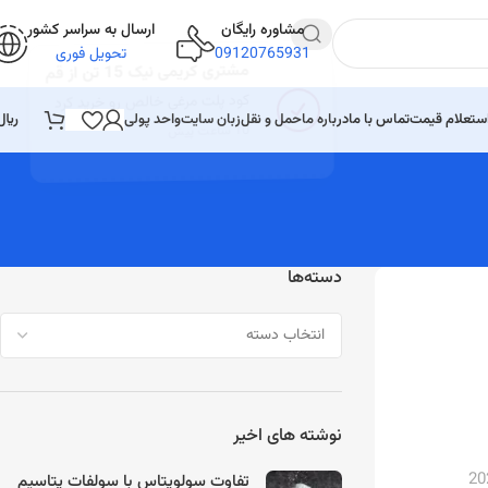
مشاوره رایگان
ارسال به سراسر کشور
09120765931
تحویل فوری
مشتری کریمی نیک 15 تن
از قم
کود پلت مرغی خالص رو خرید کرد
ستعلام قیمت
تماس با ما
درباره ما
حمل و نقل
زبان سایت
واحد پولی
﷼
10 ساعت پیش
دسته‌ها
نوشته های اخیر
تفاوت سولوپتاس با سولفات پتاسیم