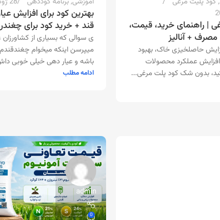
,
کود پلیت مرغی
آموزشی
,
برنامه کوددهی
28 ژوئن 2026
بهترین کود برای افزایش عیا
ی | راهنمای خرید، قیمت،
قند + خرید کود برای چغندر 
 مصرف + آنالیز
ی سوالی که بسیاری از کشاورزان عز
افزایش حاصلخیزی خاک، بهبود
میپرسن اینکه میخوام چغندقندم ت
 افزایش عملکرد محصولات
باشه و عیار دهی خیلی خوبی داش
د، بدون شک کود پلت مرغی...
ادامه مطلب
admin
0