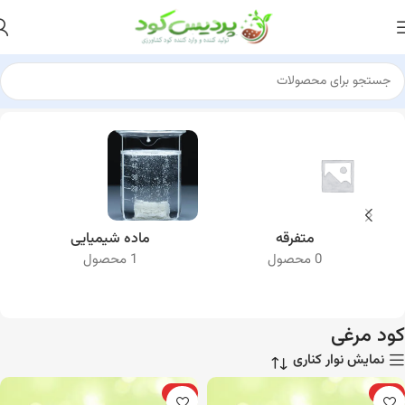
مشتری آقای حاتمی 100 تن
از دهلران ایلام
کود پلت مرغی خالص رو خرید کرد
80 ساعت پیش
خانه
کود مرغی
متفرقه
ماده شیمیایی
0 محصول
1 محصول
کود مرغی
نمایش نوار کناری
ویژه
ویژه