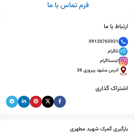
فرم تماس با ما
ارتباط با ما
09120765931
تلگرام
اینستاگرام
آدرس مشهد پیروزی 36
اشتراک گذاری
بارگیری گمرک شهید مطهری