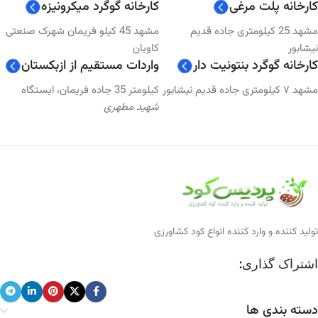
کارخانه پلت مرغی
کارخانه گوگرد میکرونیزه
🔸 کود پلت مرغی 100% خالص
مشهد 25 کیلومتری جاده قدیم
مشهد 45 کیلو فریمان شهرک صنعتی
نیشابور
کاویان
🔸 کود مرغی گرانوله
کارخانه گوگرد بنتونیت دار
واردات مستقیم از ازبکستان
مشهد ۷ کیلومتری جاده قدیم نیشابور
کیلومتر 35 جاده فریمان، ایستگاه
🔸 کود مرغی مایع
شهید مطهری
🔸 کود گوگرد میکرونیزه پودری
🔸 کود گوگرد گرانوله بنتونیت‌دار
🔸 کود گوگرد مایع
🔸 کود سولفات آمونیوم کریستاله
تولید کننده و وارد کننده انواع کود کشاورزی
🔸 کود سولفات آمونیوم پودری
اشتراک گذاری:
🔸 کود سولفات آمونیوم گرانوله
دسته بندی ها
🔸 کود سوپر فسفات ساده