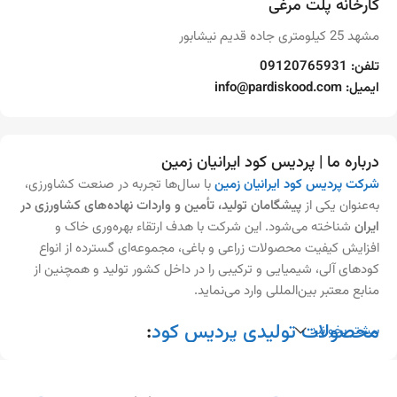
کارخانه پلت مرغی
مشهد 25 کیلومتری جاده قدیم نیشابور
تلفن: 09120765931
ایمیل: info@pardiskood.com
درباره ما | پردیس کود ایرانیان زمین
شرکت پردیس کود ایرانیان زمین
با سال‌ها تجربه در صنعت کشاورزی،
به‌عنوان یکی از
پیشگامان تولید، تأمین و واردات نهاده‌های کشاورزی در
ایران
شناخته می‌شود. این شرکت با هدف ارتقاء بهره‌وری خاک و
افزایش کیفیت محصولات زراعی و باغی، مجموعه‌ای گسترده از انواع
کودهای آلی، شیمیایی و ترکیبی را در داخل کشور تولید و همچنین از
منابع معتبر بین‌المللی وارد می‌نماید.
محصولات تولیدی پردیس کود
:
بیشتر بخوانید
ما در کارخانه‌های مجهز خود، مجموعه‌ای از کودهای تخصصی و ارگانیک
را تولید می‌کنیم که شامل موارد زیر است: