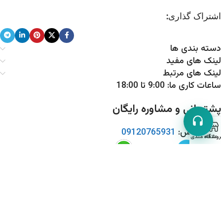
اشتراک گذاری:
دسته بندی ها
لینک های مفید
لینک های مرتبط
ساعات کاری ما: 9:00 تا 18:00
پشتیبانی و مشاوره رایگان
تماس:
09120765931
روشگاه
علاقه مندی ها
.
Based on
WoodMart
theme
2025
WooCommerce Themes